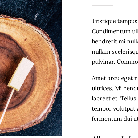
Tristique tempu
Condimentum ull
hendrerit mi null
nullam scelerisq
pulvinar. Commo
Amet arcu eget n
ultrices. Mi hend
laoreet et. Tellu
tempor volutpat
fermentum dui ut 