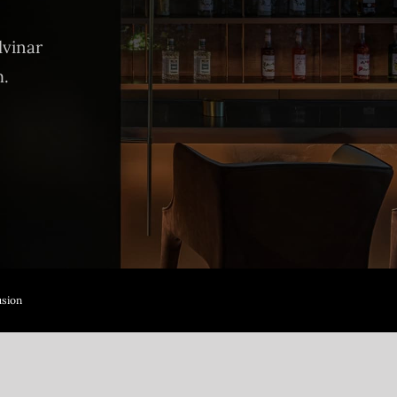
lvinar
m.
sion