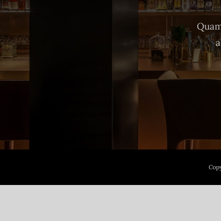
Quam 
a
Copy