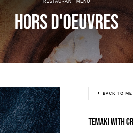
RESTAURANT MENU
HORS D'OEUVRES
BACK TO ME
Temaki with c