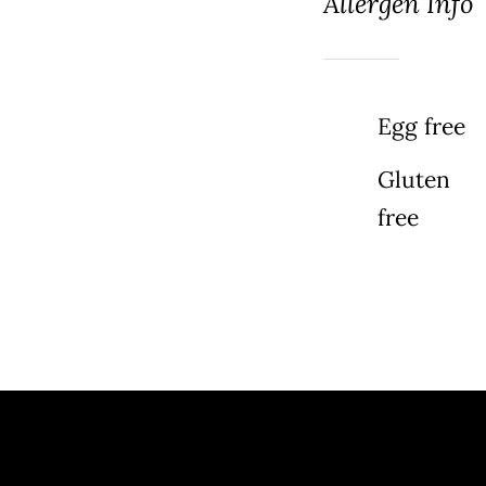
Allergen Info
Egg free
Gluten
free