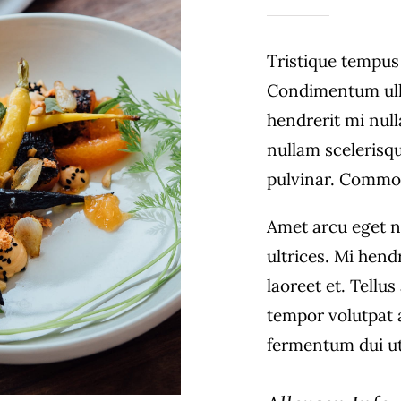
Tristique tempu
Condimentum ull
hendrerit mi null
nullam scelerisq
pulvinar. Commo
Amet arcu eget n
ultrices. Mi hend
laoreet et. Tellu
tempor volutpat
fermentum dui ut 