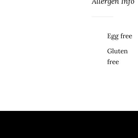
Allergen Info
Egg free
Gluten
free