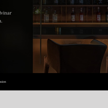
lvinar
m.
sion