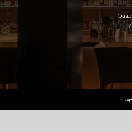
Quam 
a
Copy