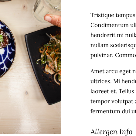
Tristique tempu
Condimentum ull
hendrerit mi null
nullam scelerisq
pulvinar. Commo
Amet arcu eget n
ultrices. Mi hend
laoreet et. Tellu
tempor volutpat
fermentum dui ut 
Allergen Info