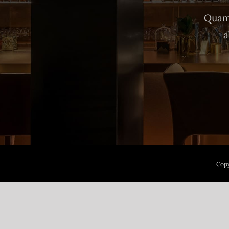
Quam 
a
Copy